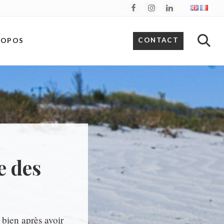
Be
He
CONTACT
ROPOS
Recher
sur
le
site
e des
 bien après avoir