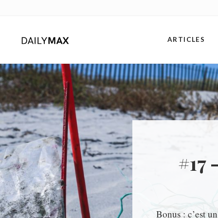
Skip
Skip
Skip
to
to
to
right
main
primary
ARTICLES
header
content
sidebar
navigation
#17 
Bonus : c’est un